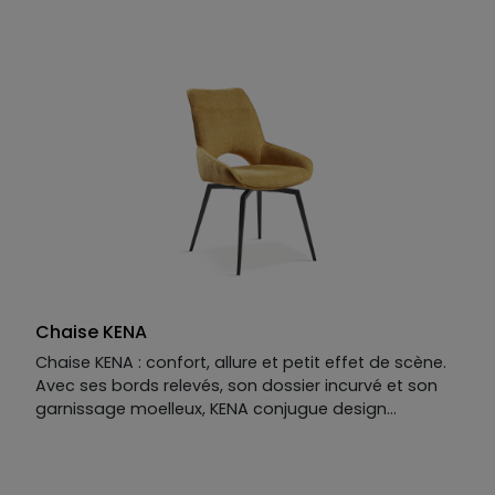
Piétement
: métal teinté.
Structure
: bois multiplis.
Revêtement
: tissu 100% polyester.
Garnissage
: assise en mousse polyuréthane
densité 40kg/m³, dossier en mousse polyuréthane
densité 40kg/m³.
Chaise KENA
Chaise KENA : confort, allure et petit effet de scène.
Avec ses bords relevés, son dossier incurvé et son
garnissage moelleux, KENA conjugue design
contemporain et vrai confort d’assise. Et si son côté
pivotant ne se devine pas tout de suite, il se révèle
avec panache — un quart de tour plus tard, façon