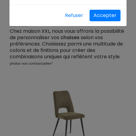
intérieur. Nos
chaises au design contemporain
sont des éléments de design qui apportent du
Refuser
Accepter
caractère à votre
salle à manger
ou à votre
bureau.
Chez maison XXL, nous vous offrons la possibilité
de personnaliser vos
chaises
selon vos
préférences. Choisissez parmi une multitude de
coloris et de finitions pour créer des
combinaisons uniques qui reflètent votre style.
photos non contractuelles*