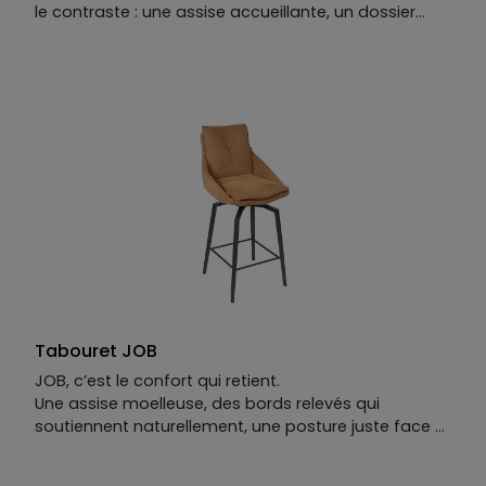
le contraste : une assise accueillante, un dossier
subtilement “plié” qui enveloppe avec douceur et
maintient sans rigidité. Le tissu, souple et
confortable, invite à s’installer vraiment — autour
d’une table, face à un bureau, le temps d’un dîner
qui s’étire. WIN a cette élégance discrète qui fait
oublier le temps. On s’assoit. On reste.
Tabouret JOB
JOB, c’est le confort qui retient.
Une assise moelleuse, des bords relevés qui
soutiennent naturellement, une posture juste face à
l’îlot ou au comptoir. On s’y installe sans y penser.
On y reste sans compter. Il pivote avec fluidité,