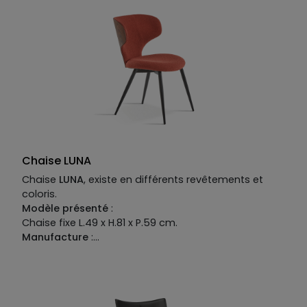
“je vous attendais, Mister Bond”.
Chaise LUNA
Chaise
LUNA
, existe en différents revêtements et
coloris.
Modèle présenté
:
Chaise fixe L.49 x H.81 x P.59 cm.
Manufacture
:
Piétement
: métal teinté.
Structure
: bois multiplis.
Revêtement
: tissu 100% polyester et dos placage
bois.