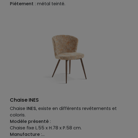
Piétement
: métal teinté.
Structure
: bois multiplis.
Revêtement
: tissu 100% PVC.
Garnissage
: assise en mousse polyuréthane
densité 40kg/m³, dossier en mousse polyuréthane
densité 30kg/m³.
Chaise INES
Chaise
INES
, existe en différents revêtements et
coloris.
Modèle présenté
:
Chaise fixe L.55 x H.78 x P.58 cm.
Manufacture
: