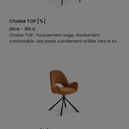
Chaise TOP [%]
301 €
-
199 €
Chaise TOP : faussement sage, résolument
confortable. Ses pieds subtilement effilés vers le sol
lui donnent un léger accent 70’s, tandis que son
dessin reste volontairement simple, presque évident.
Mais une fois installé, le moelleux de l’assise et la
douceur du tissu révèlent sa vraie nature : un
confort inattendu, et un sérieux piège pour ceux qui
pensaient juste s’asseoir quelques minutes.