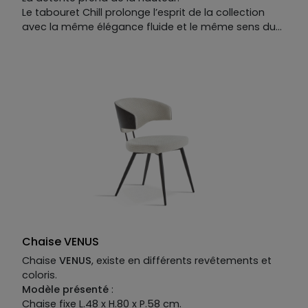
Le tabouret Chill prolonge l’esprit de la collection
avec la même élégance fluide et le même sens du
confort. Pensé pour les cuisines ouvertes et les îlots
centraux, il invite à partager un café, un repas ou les
devoirs des enfants.
Son siège rotatif assure une liberté de mouvement
totale, tandis que sa coque galbée maintient le
corps sans contrainte et préserve le dos. Le repose-
pied intégré complète l’assise pour un confort
intuitif, et son piètement en métal dessine une
silhouette fine et contemporaine.
Disponible en tissu ou en cuir, le tabouret Chill
conjugue ergonomie, design et plaisir d’usage.
Résultat : un tabouret haut de gamme pensé pour
vivre, discuter et savourer.
Chaise VENUS
Chaise
VENUS
, existe en différents revêtements et
coloris.
Modèle présenté
:
Chaise fixe L.48 x H.80 x P.58 cm.