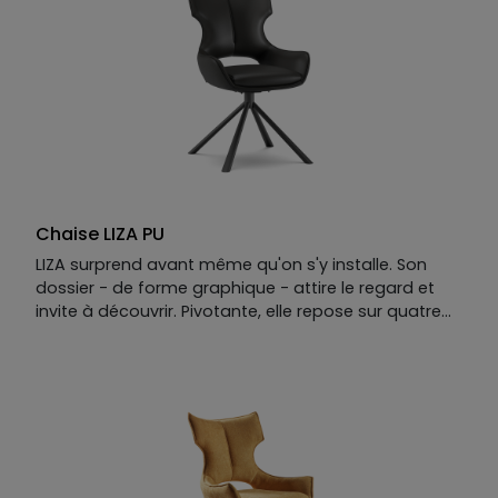
Garnissage
: assise en mousse polyuréthane
densité 40kg/m³, dossier en mousse polyuréthane
densité 40kg/m³.
Chaise LIZA PU
LIZA surprend avant même qu'on s'y installe. Son
dossier - de forme graphique - attire le regard et
invite à découvrir. Pivotante, elle repose sur quatre
pieds qui convergent en un point unique sous
l'assise, une mécanique élégante qui donne à
chaque mouvement une fluidité naturelle. On s'y
pose, on pivote, on s'y oublie.