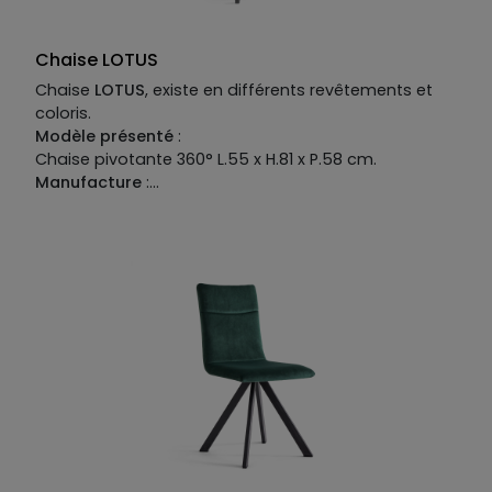
Chaise LOTUS
Chaise
LOTUS
, existe en différents revêtements et
coloris.
Modèle présenté
:
Chaise pivotante 360° L.55 x H.81 x P.58 cm.
Manufacture
:
Piétement
: polypropylène.
Structure
: bois multiplis.
Revêtement
: tissu 100% polyester.
Garnissage
: assise en mousse polyuréthane
densité 40kg/m³, dossier en mousse polyuréthane
densité 30kg/m³.