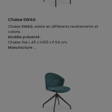
Chaise SWAG
Chaise
SWAG
, existe en différents revêtements et
coloris.
Modèle présenté
:
Chaise fixe L.45 x H.105 x P.54 cm.
Manufacture
:
Piétement
: métal teinté.
Structure
: bois multiplis.
Revêtement
: tissu 100% PVC.
Garnissage
: assise en mousse polyuréthane
densité 50kg/m³, dossier en mousse polyuréthane
densité 25kg/m³.