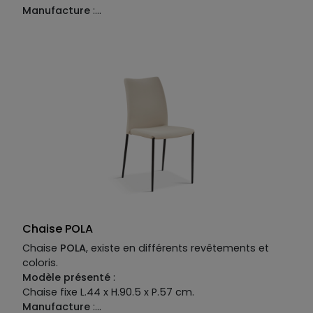
Manufacture
:
Piétement
: métal teinté.
Structure
: bois multiplis.
Revêtement
: tissu 100% polyester et dos placage
bois.
Garnissage
: assise en mousse polyuréthane
densité 40kg/m³, dossier en mousse polyuréthane
densité 25kg/m³.
Chaise POLA
Chaise
POLA
, existe en différents revêtements et
coloris.
Modèle présenté
:
Chaise fixe L.44 x H.90.5 x P.57 cm.
Manufacture
: