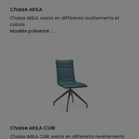
Chaise AKILA
Chaise AKILA, existe en différents revêtements et
coloris.
Modèle présenté :
Chaise fixe L.53 x H.85 x P.47 cm.
Manufacture :
Piétement :
métal teinté.
Structure :
bois multiplis.
Revêtement :
tissu 100% polyester.
Garnissage :
assise en mousse polyuréthane
densité 40kg/m³, dossier en mousse polyuréthane
densité 30kg/m³.
Chaise AKILA CUIR
Chaise AKILA CUIR, existe en différents revêtements