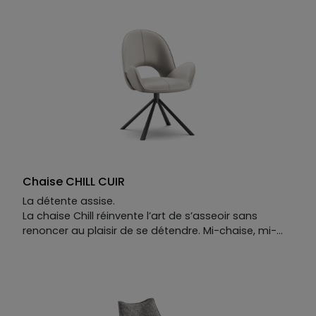
accompagne le mouvement, prolonge la
conversation. Autour d’un bar ou d’une cuisine
ouverte, il devient vite stratégique. Il faut une vraie
raison pour se lever du tabouret haut JOB.
Chaise CHILL CUIR
La détente assise.
La chaise Chill réinvente l’art de s’asseoir sans
renoncer au plaisir de se détendre. Mi-chaise, mi-
fauteuil, elle cultive l’équilibre parfait entre posture et
relaxation.
Son design s’inspire des formes iconiques des
années 50 — entre Swan Chair et Beetle Chair —
pour créer une silhouette fluide et enveloppante. Sa