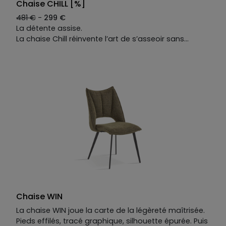
Chaise CHILL [%]
481 €
-
299 €
La détente assise.
La chaise Chill réinvente l’art de s’asseoir sans
renoncer au plaisir de se détendre. Mi-chaise, mi-
fauteuil, elle cultive l’équilibre parfait entre posture et
relaxation.
Son design s’inspire des formes iconiques des
années 50 — entre Swan Chair et Beetle Chair —
pour créer une silhouette fluide et enveloppante. Sa
coque galbée épouse le corps avec douceur, tandis
que son pied central à quatre branches affirme un
caractère résolument contemporain. Disponible en
tissu ou en cuir, la chaise Chill conjugue confort,
élégance et intemporalité.
Résultat : une chaise design haut de gamme faite
pour se poser, diner ou même travailler !
Chaise WIN
La chaise WIN joue la carte de la légèreté maîtrisée.
Pieds effilés, tracé graphique, silhouette épurée. Puis