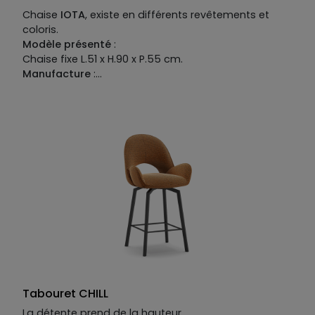
Chaise
IOTA
, existe en différents revêtements et
coloris.
Modèle présenté
:
Chaise fixe L.51 x H.90 x P.55 cm.
Manufacture
:
Piétement
: métal teinté.
Structure
: bois multiplis.
Revêtement
: tissu 100% PVC.
Garnissage
: assise en mousse polyuréthane
densité 40kg/m³, dossier en mousse polyuréthane
densité 30kg/m³.
Tabouret CHILL
La détente prend de la hauteur.