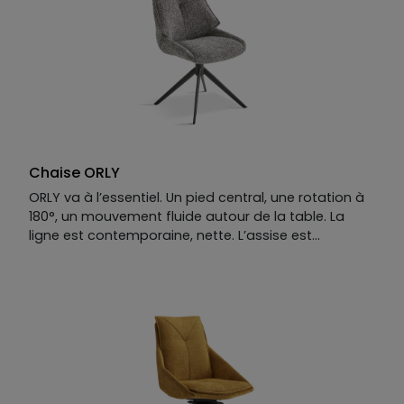
coque galbée épouse le corps avec douceur, tandis
que son pied central à quatre branches affirme un
caractère résolument contemporain. Disponible en
tissu ou en cuir, la chaise Chill conjugue confort,
élégance et intemporalité.
Résultat : une chaise design haut de gamme faite
pour se poser, diner ou même travailler !
Chaise ORLY
ORLY va à l’essentiel. Un pied central, une rotation à
180°, un mouvement fluide autour de la table. La
ligne est contemporaine, nette. L’assise est
généreuse, le dossier enveloppe comme un fauteuil.
Le confort est immédiat, évident. On s’installe. On se
détend. Et tout devient un peu plus simple.