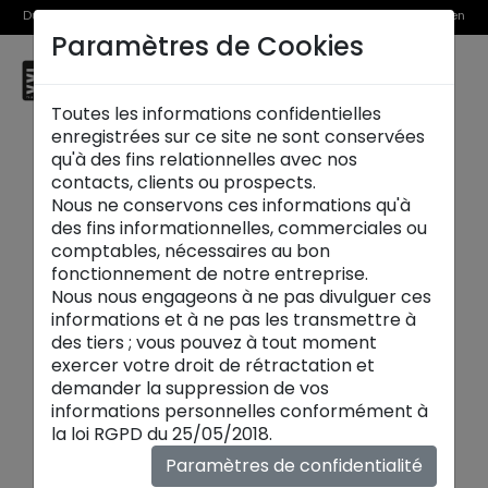
Du 1er au 31 août, découvrez >> nos Offres Spéciales et l’Offre Reprise en
Paramètres de Cookies
magasin
☰
Montauban
Toutes les informations confidentielles
enregistrées sur ce site ne sont conservées
qu'à des fins relationnelles avec nos
contacts, clients ou prospects.
Nous ne conservons ces informations qu'à
des fins informationnelles, commerciales ou
comptables, nécessaires au bon
fonctionnement de notre entreprise.
Nous nous engageons à ne pas divulguer ces
informations et à ne pas les transmettre à
des tiers ; vous pouvez à tout moment
exercer votre droit de rétractation et
demander la suppression de vos
informations personnelles conformément à
Chaises design:
la loi RGPD du 25/05/2018.
Découvrez nos
chaises design
, qui associent
Paramètres de confidentialité
élégance et confort pour sublimer votre