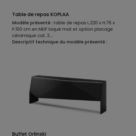
Table de repas KOPLAA
Modèle présenté :
table de repas L.220 x H.76 x
P.100 cm en MDF laqué mat et option placage
céramique cat. 2.
Descriptif technique du modèle présenté :
Plateau :
MDF laqué mat et option placage
céramique catégorie 2. Plateau disponible en MDF
placage bois, laqué mat ou mat option perlé ou
brillant, option placage céramique ou verre.
Piètement :
MDF laqué mat. isponible en MDF
placage bois, laqué mat ou mat perlé ou brillant.
Finition métallisée en option.
Allonges disponibles en option.
Buffet Orlinski