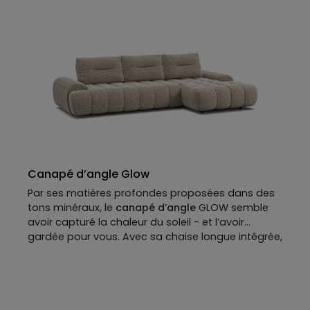
surtout, Peeble ne choisit pas son camp.
Minimaliste ou maximaliste, épuré ou audacieux,
loft industriel ou villa contemporaine : il ne
s’intègre pas à un intérieur, il l’inspire.
Canapé d’angle Glow
Par ses matières profondes proposées dans des
tons minéraux, le
canapé d’angle
GLOW semble
avoir capturé la chaleur du soleil - et l’avoir
gardée pour vous. Avec sa chaise longue intégrée,
il va plus loin : il vous tend les bras, vous invite à
vous allonger dans ses courbes douces.
La torpeur d'une fin d'après-midi sur la Riviera —
sans quitter le salon.