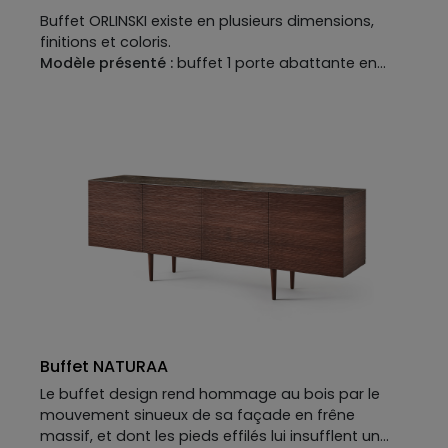
Buffet ORLINSKI existe en plusieurs dimensions,
finitions et coloris.
Modèle présenté :
buffet 1 porte abattante en
MDF laqué mat perlé, fer coloré et option
illumination LED.
L.230 x H.80 x P.43 cm.
Buffet NATURAA
Le buffet design rend hommage au bois par le
mouvement sinueux de sa façade en frêne
massif, et dont les pieds effilés lui insufflent un