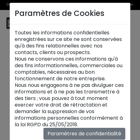
Du 1er au 31 août, découvrez >> nos Offres Spéciales et l’Offre Reprise en
Paramètres de Cookies
magasin
☰
Montauban
Toutes les informations confidentielles
enregistrées sur ce site ne sont conservées
qu'à des fins relationnelles avec nos
contacts, clients ou prospects.
Nous ne conservons ces informations qu'à
des fins informationnelles, commerciales ou
comptables, nécessaires au bon
fonctionnement de notre entreprise.
Nous nous engageons à ne pas divulguer ces
informations et à ne pas les transmettre à
des tiers ; vous pouvez à tout moment
exercer votre droit de rétractation et
demander la suppression de vos
Du 1er au 31 août, on vous rachète
informations personnelles conformément à
la loi RGPD du 25/05/2018.
votre ancien meuble ou canapé
jusqu’à 2000€ !
Paramètres de confidentialité