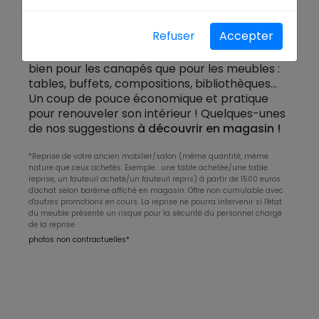
Et si changer de canapé ou de salle à
manger devenait plus simple que prévu ? On
Refuser
Accepter
reprend votre ancien mobilier jusqu'à 2000€
pour l'achat d'un nouveau*.
Ça marche aussi
bien pour les canapés que pour les meubles :
tables, buffets, compositions, bibliothèques...
Un coup de pouce économique et pratique
pour renouveler son intérieur ! Quelques-unes
de nos suggestions
à découvrir en magasin !
*Reprise de votre ancien mobilier/salon (même quantité, même
nature que ceux achetés. Exemple : une table achetée/une table
reprise, un fauteuil acheté/un fauteuil repris) à partir de 1500 euros
d'achat selon barème affiché en magasin. Offre non cumulable avec
d'autres promotions en cours. La reprise ne pourra intervenir si l'état
du meuble présente un risque pour la sécurité du personnel chargé
de la reprise.
photos non contractuelles*