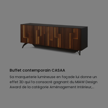
style aérien, contemporain : NATURAA invite
l’équilibre et la nature à la maison. A découvrir et
personnaliser : dimensions options, rangements, …
Buffet contemporain CASAA
Sa marqueterie lumineuse en façade lui donne un
effet 3D qui l’a consacré gagnant du MIAW Design
Award de la catégorie Aménagement Intérieur,
ainsi que du trophée Or des Grands Prix du Design
décernés par int.design : notre
buffet
contemporain
CASAA est un
meuble
contemporain
qui ne laisse pas indifférent.