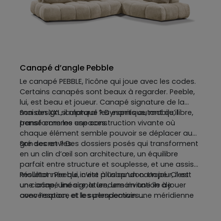
modulable et redoutablement confortable, qu’on
quitte rarement de bon cœur.
Canapé d’angle Pebble
Le canapé PEBBLE, l’icône qui joue avec les codes.
Certains canapés sont beaux à regarder. Peeble,
lui, est beau et joueur. Canapé signature de la
maison XXL, il marque les esprits autant qu’il
Son design sculptural ? Dynamique, mobile, libre,
transforme les espaces.
pensé comme une construction vivante où
chaque élément semble pouvoir se déplacer au
gré des envies.
Son secret ? Des dossiers posés qui transforment
en un clin d’œil son architecture, un équilibre
parfait entre structure et souplesse, et une assise
molletonnée qui invite à l’abandon. Un jour, il est
Résultat : Peeble, c’est plus qu’un canapé. C’est
un canapé linéaire, le lendemain une île de
une icône, une signature, une invitation à jouer
conversation, et le surlendemain une méridienne
avec l’espace et les perspectives.
face à la mer. C’est un canapé qui ne se fige
jamais, qui vit et qui respire avec son espace. Et