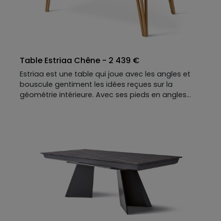
Table Estriaa Chêne - 2 439 €
Estriaa est une table qui joue avec les angles et
bouscule gentiment les idées reçues sur la
géométrie intérieure. Avec ses pieds en angles
droits, formés de pièces de bois blond
impeccablement alignées, elle apaise les
amoureux de symétrie parfaite (et ceux qui
rangent leurs couverts par ordre de taille).
L'élégance affirmée de ses matières vient
compléter ce jeu graphique pour mieux
surprendre, avec un plateau qui s’agrandit (en
option) : parfait pour les grandes tablées
improvisées, les soirées où l'on refait le monde et
les brunchs du dimanche qui s'étirent sans fin.