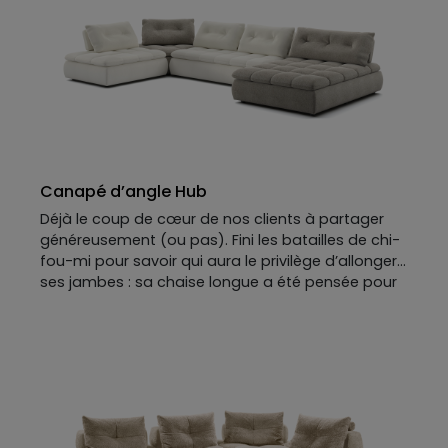
Canapé d’angle Hub
Déjà le coup de cœur de nos clients à partager
généreusement (ou pas). Fini les batailles de chi-
fou-mi pour savoir qui aura le privilège d’allonger
ses jambes : sa chaise longue a été pensée pour
deux. HUB s’adapte à toutes les vies et à toutes
les envies : grand salon pour les réunions de tribu,
cocon feutré pour les cinéphiles, ou refuge
jalousement gardé. Ses assises basses, ses
dossiers reculant et son capitonnage généreux
appellent autant à la détente qu’aux siestes
prolongées. Résultat : un canapé contemporain,